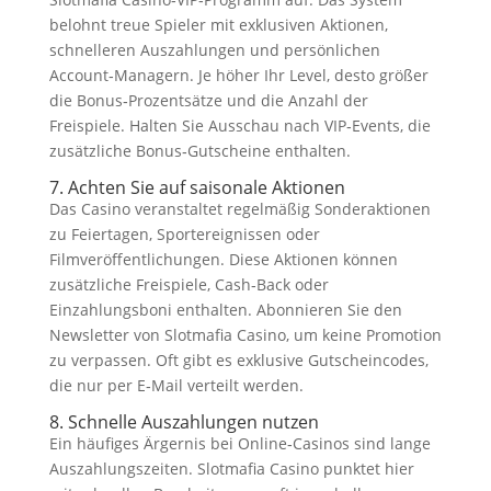
belohnt treue Spieler mit exklusiven Aktionen,
schnelleren Auszahlungen und persönlichen
Account‑Managern. Je höher Ihr Level, desto größer
die Bonus‑Prozentsätze und die Anzahl der
Freispiele. Halten Sie Ausschau nach VIP‑Events, die
zusätzliche Bonus‑Gutscheine enthalten.
7. Achten Sie auf saisonale Aktionen
Das Casino veranstaltet regelmäßig Sonderaktionen
zu Feiertagen, Sportereignissen oder
Filmveröffentlichungen. Diese Aktionen können
zusätzliche Freispiele, Cash‑Back oder
Einzahlungsboni enthalten. Abonnieren Sie den
Newsletter von Slotmafia Casino, um keine Promotion
zu verpassen. Oft gibt es exklusive Gutscheincodes,
die nur per E‑Mail verteilt werden.
8. Schnelle Auszahlungen nutzen
Ein häufiges Ärgernis bei Online‑Casinos sind lange
Auszahlungszeiten. Slotmafia Casino punktet hier