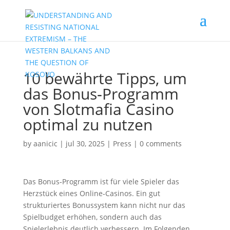
10 bewährte Tipps, um
das Bonus‑Programm
von Slotmafia Casino
optimal zu nutzen
by
aanicic
|
jul 30, 2025
|
Press
|
0 comments
Das Bonus‑Programm ist für viele Spieler das
Herzstück eines Online‑Casinos. Ein gut
strukturiertes Bonussystem kann nicht nur das
Spielbudget erhöhen, sondern auch das
Spielerlebnis deutlich verbessern. Im Folgenden