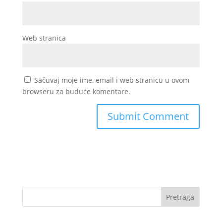
Web stranica
Sačuvaj moje ime, email i web stranicu u ovom
browseru za buduće komentare.