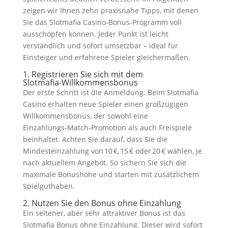
zeigen wir Ihnen zehn praxisnahe Tipps, mit denen
Sie das Slotmafia Casino‑Bonus‑Programm voll
ausschöpfen können. Jeder Punkt ist leicht
verständlich und sofort umsetzbar – ideal für
Einsteiger und erfahrene Spieler gleichermaßen.
1. Registrieren Sie sich mit dem
Slotmafia‑Willkommensbonus
Der erste Schritt ist die Anmeldung. Beim Slotmafia
Casino erhalten neue Spieler einen großzügigen
Willkommensbonus, der sowohl eine
Einzahlungs‑Match‑Promotion als auch Freispiele
beinhaltet. Achten Sie darauf, dass Sie die
Mindesteinzahlung von 10 €, 15 € oder 20 € wählen, je
nach aktuellem Angebot. So sichern Sie sich die
maximale Bonushöhe und starten mit zusätzlichem
Spielguthaben.
2. Nutzen Sie den Bonus ohne Einzahlung
Ein seltener, aber sehr attraktiver Bonus ist das
Slotmafia Bonus ohne Einzahlung. Dieser wird sofort