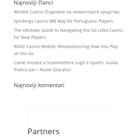
Najnoviji članci
Winbet Casino Отделяне на клиентските средства
Spinkings casino MB Way for Portuguese Players
The Ultimate Guide to Navigating the Go Lotto Casino
for New Players
Wildz Casino Mobile: Revolutionizing How You Play
on the Go
Come Iniziare a Scommettere sugli e‑Sports: Guida
Pratica per i Nuovi Giocatori
Najnoviji komentari
Partners