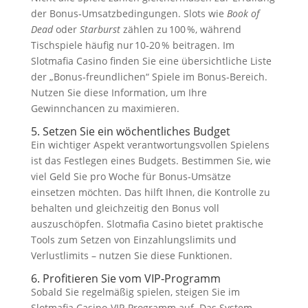
der Bonus‑Umsatzbedingungen. Slots wie
Book of
Dead
oder
Starburst
zählen zu 100 %, während
Tischspiele häufig nur 10‑20 % beitragen. Im
Slotmafia Casino finden Sie eine übersichtliche Liste
der „Bonus‑freundlichen“ Spiele im Bonus‑Bereich.
Nutzen Sie diese Information, um Ihre
Gewinnchancen zu maximieren.
5. Setzen Sie ein wöchentliches Budget
Ein wichtiger Aspekt verantwortungsvollen Spielens
ist das Festlegen eines Budgets. Bestimmen Sie, wie
viel Geld Sie pro Woche für Bonus‑Umsätze
einsetzen möchten. Das hilft Ihnen, die Kontrolle zu
behalten und gleichzeitig den Bonus voll
auszuschöpfen. Slotmafia Casino bietet praktische
Tools zum Setzen von Einzahlungslimits und
Verlustlimits – nutzen Sie diese Funktionen.
6. Profitieren Sie vom VIP‑Programm
Sobald Sie regelmäßig spielen, steigen Sie im
Slotmafia Casino‑VIP‑Programm auf. Das System