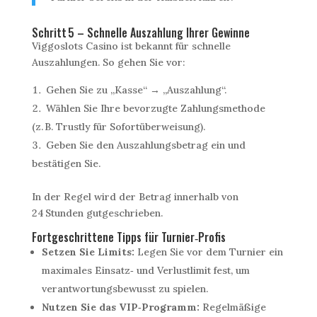
Schritt 5 – Schnelle Auszahlung Ihrer Gewinne
Viggoslots Casino ist bekannt für schnelle
Auszahlungen. So gehen Sie vor:
Gehen Sie zu „Kasse“ → „Auszahlung“.
Wählen Sie Ihre bevorzugte Zahlungsmethode
(z. B. Trustly für Sofortüberweisung).
Geben Sie den Auszahlungsbetrag ein und
bestätigen Sie.
In der Regel wird der Betrag innerhalb von
24 Stunden gutgeschrieben.
Fortgeschrittene Tipps für Turnier‑Profis
Setzen Sie Limits:
Legen Sie vor dem Turnier ein
maximales Einsatz‑ und Verlustlimit fest, um
verantwortungsbewusst zu spielen.
Nutzen Sie das VIP‑Programm:
Regelmäßige