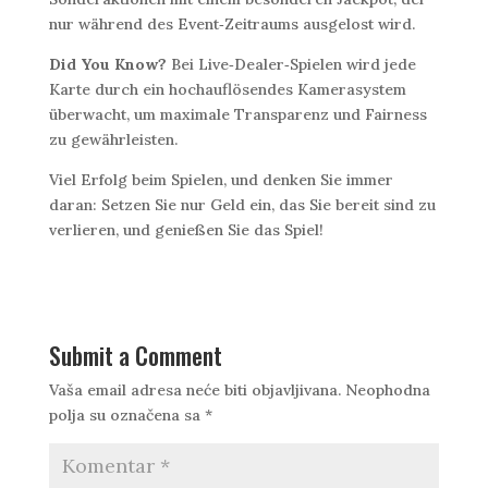
nur während des Event‑Zeitraums ausgelost wird.
Did You Know?
Bei Live‑Dealer‑Spielen wird jede
Karte durch ein hochauflösendes Kamerasystem
überwacht, um maximale Transparenz und Fairness
zu gewährleisten.
Viel Erfolg beim Spielen, und denken Sie immer
daran: Setzen Sie nur Geld ein, das Sie bereit sind zu
verlieren, und genießen Sie das Spiel!
Submit a Comment
Vaša email adresa neće biti objavljivana.
Neophodna
polja su označena sa
*