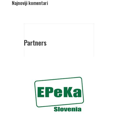
Najnoviji komentari
Partners