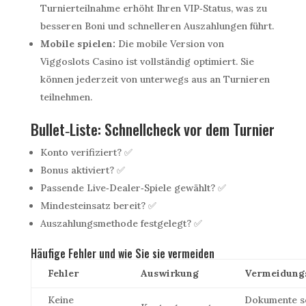
Turnierteilnahme erhöht Ihren VIP‑Status, was zu
besseren Boni und schnelleren Auszahlungen führt.
Mobile spielen:
Die mobile Version von
Viggoslots Casino ist vollständig optimiert. Sie
können jederzeit von unterwegs aus an Turnieren
teilnehmen.
Bullet‑Liste: Schnellcheck vor dem Turnier
Konto verifiziert? ✅
Bonus aktiviert? ✅
Passende Live‑Dealer‑Spiele gewählt? ✅
Mindesteinsatz bereit? ✅
Auszahlungsmethode festgelegt? ✅
Häufige Fehler und wie Sie sie vermeiden
Fehler
Auswirkung
Vermeidung
Keine
Dokumente s