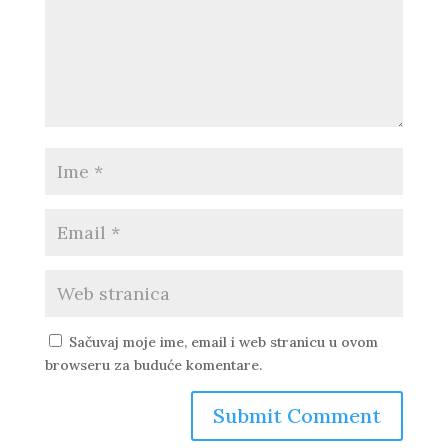
Sačuvaj moje ime, email i web stranicu u ovom
browseru za buduće komentare.