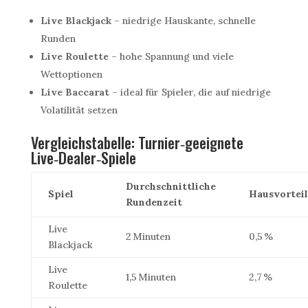
Live Blackjack
– niedrige Hauskante, schnelle
Runden
Live Roulette
– hohe Spannung und viele
Wettoptionen
Live Baccarat
– ideal für Spieler, die auf niedrige
Volatilität setzen
Vergleichstabelle: Turnier‑geeignete
Live‑Dealer‑Spiele
Durchschnittliche
Spiel
Hausvorteil
Rundenzeit
Live
2 Minuten
0,5 %
Blackjack
Live
1,5 Minuten
2,7 %
Roulette