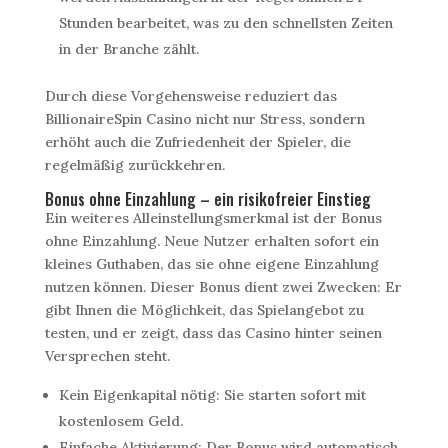
Stunden bearbeitet, was zu den schnellsten Zeiten
in der Branche zählt.
Durch diese Vorgehensweise reduziert das
BillionaireSpin Casino nicht nur Stress, sondern
erhöht auch die Zufriedenheit der Spieler, die
regelmäßig zurückkehren.
Bonus ohne Einzahlung – ein risikofreier Einstieg
Ein weiteres Alleinstellungsmerkmal ist der Bonus
ohne Einzahlung. Neue Nutzer erhalten sofort ein
kleines Guthaben, das sie ohne eigene Einzahlung
nutzen können. Dieser Bonus dient zwei Zwecken: Er
gibt Ihnen die Möglichkeit, das Spielangebot zu
testen, und er zeigt, dass das Casino hinter seinen
Versprechen steht.
Kein Eigenkapital nötig: Sie starten sofort mit
kostenlosem Geld.
Einfache Aktivierung: Der Bonus wird automatisch