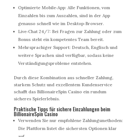
Optimierte Mobile‑App: Alle Funktionen, vom
Einzahlen bis zum Auszahlen, sind in der App
genauso schnell wie im Desktop‑Browser.
Live‑Chat 24/7: Bei Fragen zur Zahlung oder zum
Bonus steht ein kompetentes Team bereit.
Mehrsprachiger Support: Deutsch, Englisch und
weitere Sprachen sind verfügbar, sodass keine
Verständigungsprobleme entstehen.
Durch diese Kombination aus schneller Zahlung,
starkem Schutz und exzellentem Kundenservice
schafft das BillionaireSpin Casino ein rundum
sicheres Spielerlebnis.
Praktische Tipps für sichere Einzahlungen beim
BillionaireSpin Casino
Verwenden Sie nur empfohlene Zahlungsmethoden:
Die Plattform listet die sichersten Optionen klar
auf.