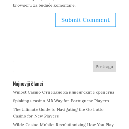
browseru za buduće komentare.
Najnoviji članci
Winbet Casino Отделяне на клиентските средства
Spinkings casino MB Way for Portuguese Players
The Ultimate Guide to Navigating the Go Lotto
Casino for New Players
Wildz Casino Mobile: Revolutionizing How You Play