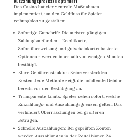
Auszahlungsprozesse optimiert
Das Casino hat vier zentrale Maßnahmen
implementiert, um den Geldfluss für Spieler
reibungslos zu gestalten:
Sofortige Gutschrift: Die meisten gängigen
Zahlungsmethoden – Kreditkarte,
Sofortüberweisung und gutscheinkartenbasierte
Optionen – werden innerhalb von wenigen Minuten
bestätigt.
Klare Gebührenstruktur: Keine versteckten
Kosten. Jede Methode zeigt die anfallende Gebühr
bereits vor der Bestätigung an.
Transparente Limits: Spieler sehen sofort, welche
Einzahlungs‑ und Auszahlungsgrenzen gelten. Das
verhindert Überraschungen bei größeren
Beträgen.
Schnelle Auszahlungen: Bei geprüften Konten
werden Auszahlungen in der Regel binnen 24