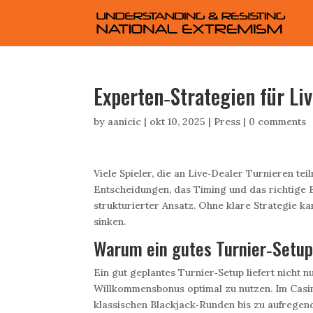
Experten‑Strategien für Li
by
aanicic
|
okt 10, 2025
|
Press
|
0 comments
Viele Spieler, die an Live‑Dealer Turnieren te
Entscheidungen, das Timing und das richtige 
strukturierter Ansatz. Ohne klare Strategie k
sinken.
Warum ein gutes Turnier‑Setup
Ein gut geplantes Turnier‑Setup liefert nicht
Willkommensbonus optimal zu nutzen. Im Casin
klassischen Blackjack‑Runden bis zu aufregende