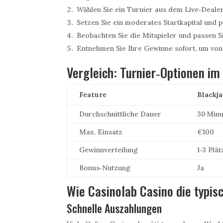
Wählen Sie ein Turnier aus dem Live‑Dealer
Setzen Sie ein moderates Startkapital und p
Beobachten Sie die Mitspieler und passen Sie
Entnehmen Sie Ihre Gewinne sofort, um von 
Vergleich: Turnier‑Optionen im
Feature
Blackj
Durchschnittliche Dauer
30 Min
Max. Einsatz
€100
Gewinnverteilung
1‑3 Plät
Bonus‑Nutzung
Ja
Wie Casinolab Casino die typis
Schnelle Auszahlungen