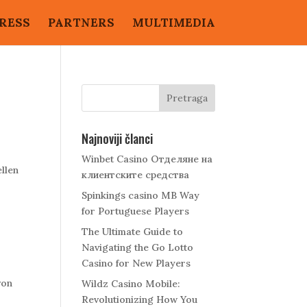
RESS
PARTNERS
MULTIMEDIA
Najnoviji članci
Winbet Casino Отделяне на
ellen
клиентските средства
Spinkings casino MB Way
for Portuguese Players
The Ultimate Guide to
Navigating the Go Lotto
Casino for New Players
von
Wildz Casino Mobile:
Revolutionizing How You