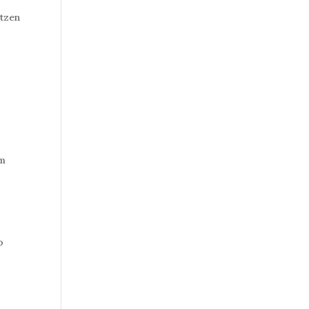
etzen
im
o