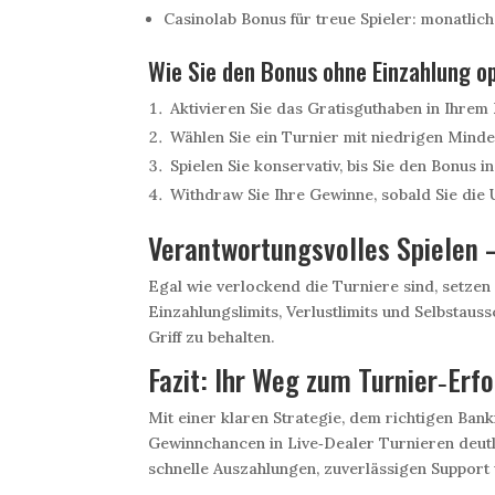
Casinolab Bonus für treue Spieler: monatli
Wie Sie den Bonus ohne Einzahlung o
Aktivieren Sie das Gratisguthaben in Ihrem
Wählen Sie ein Turnier mit niedrigen Minde
Spielen Sie konservativ, bis Sie den Bonus 
Withdraw Sie Ihre Gewinne, sobald Sie die 
Verantwortungsvolles Spielen 
Egal wie verlockend die Turniere sind, setzen 
Einzahlungslimits, Verlustlimits und Selbstaus
Griff zu behalten.
Fazit: Ihr Weg zum Turnier‑Erfo
Mit einer klaren Strategie, dem richtigen Ba
Gewinnchancen in Live‑Dealer Turnieren deutlic
schnelle Auszahlungen, zuverlässigen Suppor