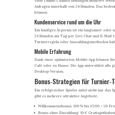
Viele Online‑Casinos benötigen mehrere Werkt
Anfragen innerhalb von 24 Stunden. Das bedeut
können.
Kundenservice rund um die Uhr
Ein häufiges Ärgernis ist ein langsamer oder 
24 Stunden am Tag per Live‑Chat und E‑Mail zu
Turnierregeln oder Auszahlungsmethoden hab
Mobile Erfahrung
Dank einer optimierten Mobile‑App können Sie 
Café oder zu Hause. Die App unterstützt alle 
Desktop‑Version.
Bonus‑Strategien für Turnier‑
Ein erfolgreicher Spieler nutzt nicht nur das 
gibt es mehrere attraktive Angebote:
Willkommensbonus: 100 % bis €200 + 50 Freis
Bonus ohne Einzahlung: 10 € Gratisguthaben,