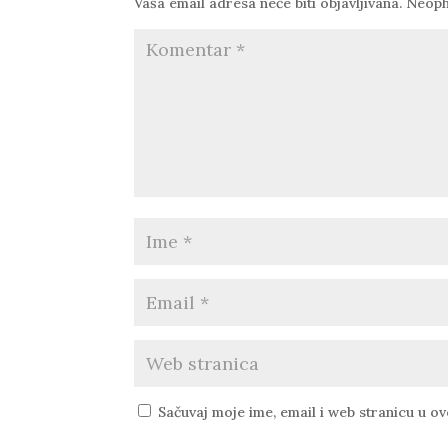
Vaša email adresa neće biti objavljivana.
Neoph
Sačuvaj moje ime, email i web stranicu u