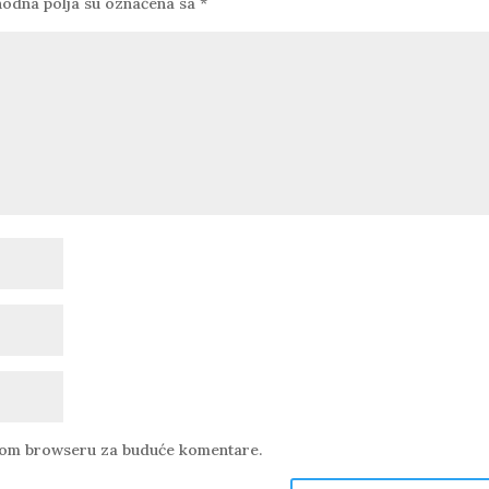
odna polja su označena sa
*
 ovom browseru za buduće komentare.