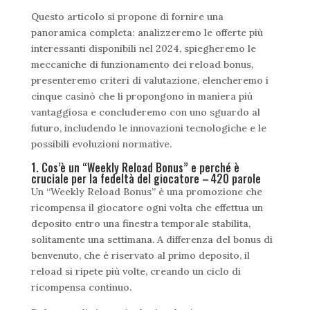
Questo articolo si propone di fornire una
panoramica completa: analizzeremo le offerte più
interessanti disponibili nel 2024, spiegheremo le
meccaniche di funzionamento dei reload bonus,
presenteremo criteri di valutazione, elencheremo i
cinque casinò che li propongono in maniera più
vantaggiosa e concluderemo con uno sguardo al
futuro, includendo le innovazioni tecnologiche e le
possibili evoluzioni normative.
1. Cos’è un “Weekly Reload Bonus” e perché è
cruciale per la fedeltà del giocatore – 420 parole
Un “Weekly Reload Bonus” è una promozione che
ricompensa il giocatore ogni volta che effettua un
deposito entro una finestra temporale stabilita,
solitamente una settimana. A differenza del bonus di
benvenuto, che è riservato al primo deposito, il
reload si ripete più volte, creando un ciclo di
ricompensa continuo.