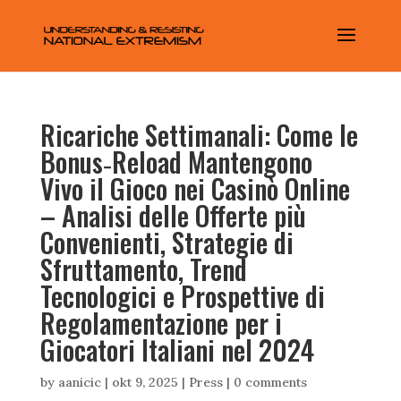
Ricariche Settimanali: Come le
Bonus‑Reload Mantengono
Vivo il Gioco nei Casinò Online
– Analisi delle Offerte più
Convenienti, Strategie di
Sfruttamento, Trend
Tecnologici e Prospettive di
Regolamentazione per i
Giocatori Italiani nel 2024
by
aanicic
|
okt 9, 2025
|
Press
|
0 comments