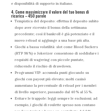
e disponibilità di supporto in italiano.
4. Come massimizzare il valore del tuo bonus di
ricarica – 450 parole
Tempistica del deposito: effettua il deposito subito
dopo aver ricevuto il bonus della settimana
precedente; così il bankroll è già potenziato e il
nuovo reload si aggiunge a una base più alta.
Giochi a bassa volatilità: slot come
Blood Suckers
(RTP 98 %) o
Jokerizer
consentono di soddisfare i
requisiti di wagering con piccole puntate,
riducendo il rischio di drawdown.
Programmi VIP: accumula punti giocando su
giochi con payout più elevato; molti casinò
aumentano la percentuale di reload per i membri
di livello superiore, passando dal 40 % al 55 %.
Evitare le trappole: leggi sempre le esclusioni; ad
esempio, i giochi di roulette spesso non contano