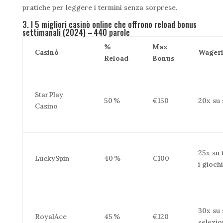
pratiche per leggere i termini senza sorprese.
3. I 5 migliori casinò online che offrono reload bonus
settimanali (2024) – 440 parole
%
Max
Casinò
Wager
Reload
Bonus
StarPlay
50 %
€150
20x su 
Casino
25x su t
LuckySpin
40 %
€100
i giochi
30x su 
RoyalAce
45 %
€120
selezio