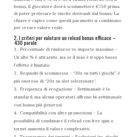
bonus, il giocatore dovrà scommettere €750 prima
di poter prelevare le vincite derivanti dal bonus. La
chiave è capire come questi parametri si combinano
per creare valore reale.
2. I criteri per valutare un reload bonus efficace –
430 parole
Percentuale di rimborso vs. importo massimo –
Un alto % è attraente, ma se il max è troppo basso
l’effetto è limitato.
Requisiti di scommessa – “30x su tutti i giochi” è
più oneroso di “20x su slot selezionate”.
Frequenza di erogazione – Settimanale è lo
standard, ma alcuni operatori offrono bi‑settimanale
con bonus più generosi.
Compatibilità con altre promozioni – La
possibilità di combinare il reload con free spin o
tornei aumenta il valore complessivo.
Trasparenza dei termini – Esclusioni (es. giochi