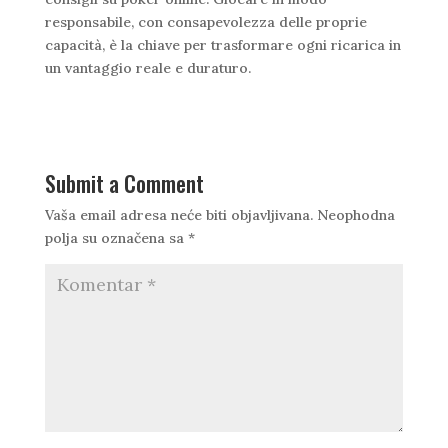
responsabile, con consapevolezza delle proprie
capacità, è la chiave per trasformare ogni ricarica in
un vantaggio reale e duraturo.
Submit a Comment
Vaša email adresa neće biti objavljivana.
Neophodna
polja su označena sa
*