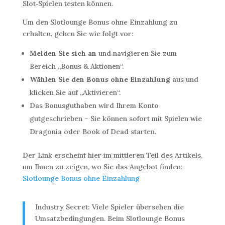
Slot‑Spielen testen können.
Um den Slotlounge Bonus ohne Einzahlung zu
erhalten, gehen Sie wie folgt vor:
Melden Sie sich an
und navigieren Sie zum
Bereich „Bonus & Aktionen“.
Wählen Sie den Bonus ohne Einzahlung
aus und
klicken Sie auf „Aktivieren“.
Das Bonusguthaben wird Ihrem Konto
gutgeschrieben – Sie können sofort mit Spielen wie
Dragonia
oder
Book of Dead
starten.
Der Link erscheint hier im mittleren Teil des Artikels,
um Ihnen zu zeigen, wo Sie das Angebot finden:
Slotlounge Bonus ohne Einzahlung
Industry Secret: Viele Spieler übersehen die
Umsatzbedingungen. Beim Slotlounge Bonus