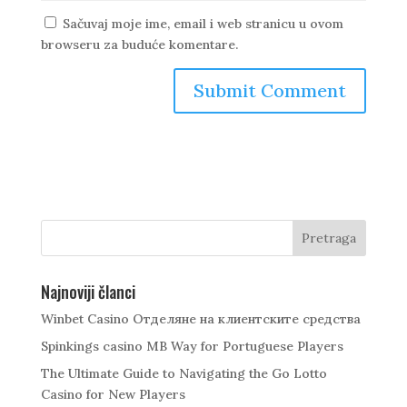
Sačuvaj moje ime, email i web stranicu u ovom
browseru za buduće komentare.
Najnoviji članci
Winbet Casino Отделяне на клиентските средства
Spinkings casino MB Way for Portuguese Players
The Ultimate Guide to Navigating the Go Lotto
Casino for New Players