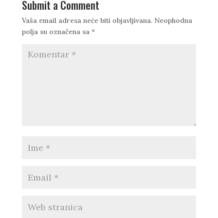
Submit a Comment
Vaša email adresa neće biti objavljivana.
Neophodna
polja su označena sa
*