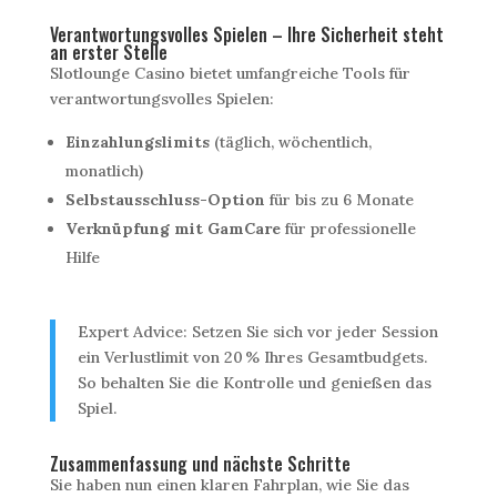
Verantwortungsvolles Spielen – Ihre Sicherheit steht
an erster Stelle
Slotlounge Casino bietet umfangreiche Tools für
verantwortungsvolles Spielen:
Einzahlungslimits
(täglich, wöchentlich,
monatlich)
Selbstausschluss-Option
für bis zu 6 Monate
Verknüpfung mit GamCare
für professionelle
Hilfe
Expert Advice: Setzen Sie sich vor jeder Session
ein Verlustlimit von 20 % Ihres Gesamtbudgets.
So behalten Sie die Kontrolle und genießen das
Spiel.
Zusammenfassung und nächste Schritte
Sie haben nun einen klaren Fahrplan, wie Sie das