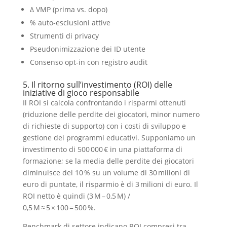
Δ VMP (prima vs. dopo)
% auto‑esclusioni attive
Strumenti di privacy
Pseudonimizzazione dei ID utente
Consenso opt‑in con registro audit
5. Il ritorno sull’investimento (ROI) delle
iniziative di gioco responsabile
Il ROI si calcola confrontando i risparmi ottenuti
(riduzione delle perdite dei giocatori, minor numero
di richieste di supporto) con i costi di sviluppo e
gestione dei programmi educativi. Supponiamo un
investimento di 500 000 € in una piattaforma di
formazione; se la media delle perdite dei giocatori
diminuisce del 10 % su un volume di 30 milioni di
euro di puntate, il risparmio è di 3 milioni di euro. Il
ROI netto è quindi (3 M – 0,5 M) /
0,5 M ≈ 5 × 100 = 500 %.
Benchmark di settore indicano ROI compresi tra