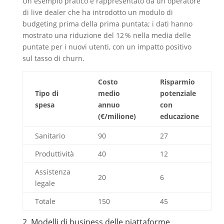
Un esempio pratico è rappresentato da un operatore
di live dealer che ha introdotto un modulo di
budgeting prima della prima puntata; i dati hanno
mostrato una riduzione del 12 % nella media delle
puntate per i nuovi utenti, con un impatto positivo
sul tasso di churn.
Costo
Risparmio
Tipo di
medio
potenziale
spesa
annuo
con
(€/milione)
educazione
Sanitario
90
27
Produttività
40
12
Assistenza
20
6
legale
Totale
150
45
2. Modelli di business delle piattaforme