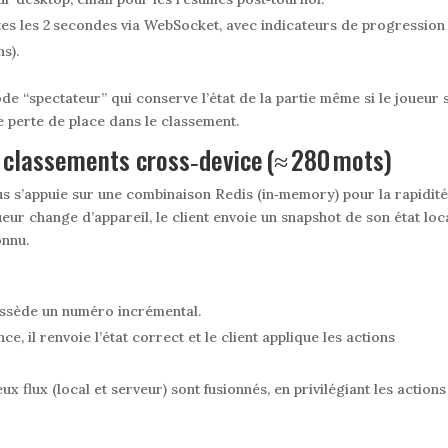
tes les 2 secondes via WebSocket, avec indicateurs de progression
s).
e “spectateur” qui conserve l’état de la partie même si le joueur 
e perte de place dans le classement.
s classements cross‑device (≈ 280 mots)
s s’appuie sur une combinaison Redis (in‑memory) pour la rapidité
ur change d’appareil, le client envoie un snapshot de son état loc
onnu.
ossède un numéro incrémental.
e, il renvoie l’état correct et le client applique les actions
x flux (local et serveur) sont fusionnés, en privilégiant les actions