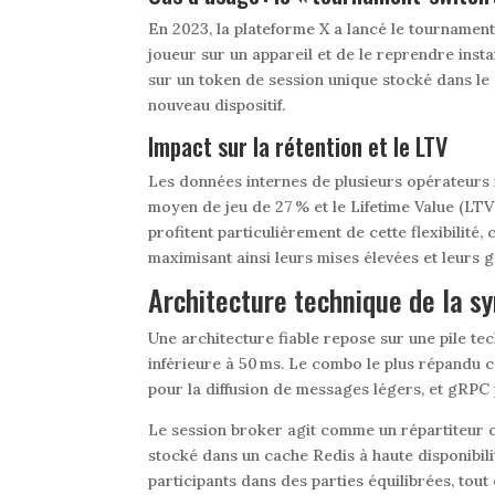
En 2023, la plateforme X a lancé le
tournament
joueur sur un appareil et de le reprendre ins
sur un token de session unique stocké dans le
nouveau dispositif.
Impact sur la rétention et le LTV
Les données internes de plusieurs opérateurs 
moyen de jeu de 27 % et le Lifetime Value (LTV)
profitent particulièrement de cette flexibilité
maximisant ainsi leurs mises élevées et leurs g
Architecture technique de la s
Une architecture fiable repose sur une pile te
inférieure à 50 ms. Le combo le plus répandu
pour la diffusion de messages légers, et gRPC
Le session broker agit comme un répartiteur cen
stocké dans un cache Redis à haute disponibil
participants dans des parties équilibrées, tou