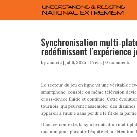
Synchronisation multi‑pla
redéfinissent l’expérience 
by
aanicic
|
jul 6, 2025
|
Press
|
0 comments
Le secteur du jeu en ligne vit une véritable rév
smartphone, console ou même télévision devie
cross‑device fluide et continue. Cette évolut
tournois, qui peuvent rassembler des dizaines
appareil à l’autre sans perdre le fil de la partie
Dans ce contexte, la synchronisation multi‑pla
qua non pour garantir l’équité et la rétention