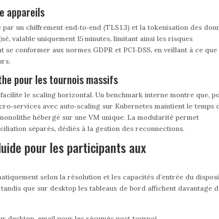
e appareils
 par un chiffrement end‑to‑end (TLS 1.3) et la tokenisation des don
é, valable uniquement 15 minutes, limitant ainsi les risques
nt se conformer aux normes GDPR et PCI‑DSS, en veillant à ce que 
urs.
ithe pour les tournois massifs
 facilite le scaling horizontal. Un benchmark interne montre que, p
icro‑services avec auto‑scaling sur Kubernetes maintient le temps 
 monolithe hébergé sur une VM unique. La modularité permet
iliation séparés, dédiés à la gestion des reconnections.
luide pour les participants aux
tiquement selon la résolution et les capacités d’entrée du disposit
 tandis que sur desktop les tableaux de bord affichent davantage 
sur desktop, email pour les résumés post‑tournoi.