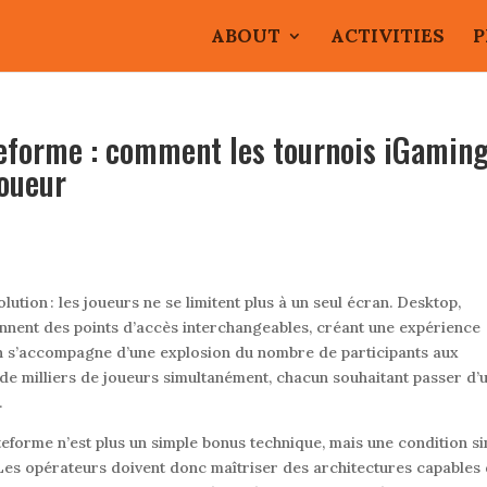
ABOUT
ACTIVITIES
P
teforme : comment les tournois iGamin
joueur
olution : les joueurs ne se limitent plus à un seul écran. Desktop,
nnent des points d’accès interchangeables, créant une expérience
ion s’accompagne d’une explosion du nombre de participants aux
 de milliers de joueurs simultanément, chacun souhaitant passer d’
.
teforme n’est plus un simple bonus technique, mais une condition si
. Les opérateurs doivent donc maîtriser des architectures capables