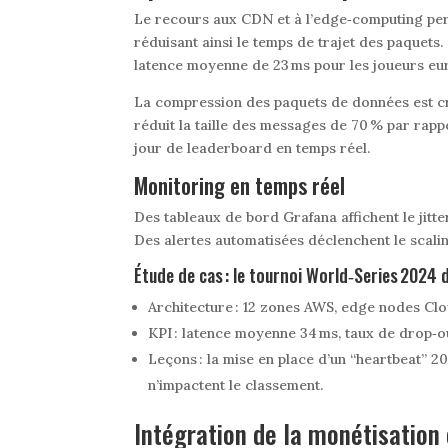
Le recours aux CDN et à l’edge‑computing per
réduisant ainsi le temps de trajet des paquets
latence moyenne de 23 ms pour les joueurs eu
La compression des paquets de données est cruc
réduit la taille des messages de 70 % par rapp
jour de leaderboard en temps réel.
Monitoring en temps réel
Des tableaux de bord Grafana affichent le jitter
Des alertes automatisées déclenchent le scali
Étude de cas : le tournoi World‑Series 2024 
Architecture : 12 zones AWS, edge nodes Clo
KPI : latence moyenne 34 ms, taux de drop‑out
Leçons : la mise en place d’un “heartbeat” 2
n’impactent le classement.
Intégration de la monétisation