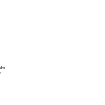
ale)
re