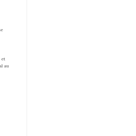
se
 et
al au